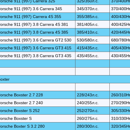
orsche 911 (997) Carrera 325
325/350л.с.
370/400Н
orsche 911 (997) 3.6 Carrera 345
345/370л.с.
370/400Н
orsche 911 (997) Carrera 4S 355
355/385л.с.
400/430Н
orsche 911 (997) 3.8 Carrera 4S 381
381/405л.с.
400/425Н
orsche 911 (997) 3.8 Carrera 4S 385
385/410л.с.
420/445Н
orsche 911 (997) 3.6 Carrera GT2 530
530/580л.с.
680/780Н
orsche 911 (997) 3.6 Carrera GT3 415
415/435л.с.
405/430Н
orsche 911 (997) 3.8 Carrera GT3 435
435/455л.с.
430/455Н
oxter
orsche Boxster 2.7 228
228/243л.с.
260/310Н
orsche Boxster 2.7 240
240/255л.с.
270/290Н
orsche Boxster S 252
252/270л.с.
305/330Н
orsche Boxster S
260/275л.с.
310/330Н
orsche Boxter S 3.2 280
280/300л.с.
320/345Н