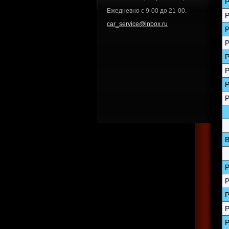
P
Ежедневно с 9-00 до 21-00.
P
car_service@inbox.ru
P
P
P
P
P
P
B
P
P
P
P
P