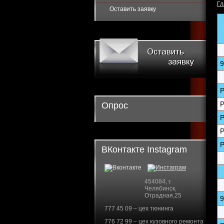
Гл
Оставить заявку
9
P
P
Опрос
P
P
P
ВКонтакте Instagram
454084, г.
Челябинск,
Отрадная,25
9
777 45 09 – цех тюнинга
776 72 99 – цех кузовного ремонта