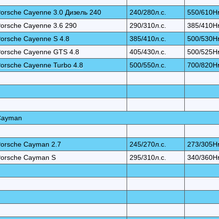
orsche Cayenne 3.0 Дизель 240
240/280л.с.
550/610Н
orsche Cayenne 3.6 290
290/310л.с.
385/410Н
orsche Cayenne S 4.8
385/410л.с.
500/530Н
orsche Cayenne GTS 4.8
405/430л.с.
500/525Н
orsche Cayenne Turbo 4.8
500/550л.с.
700/820Н
Cayman
orsche Cayman 2.7
245/270л.с.
273/305Н
orsche Cayman S
295/310л.с.
340/360Н