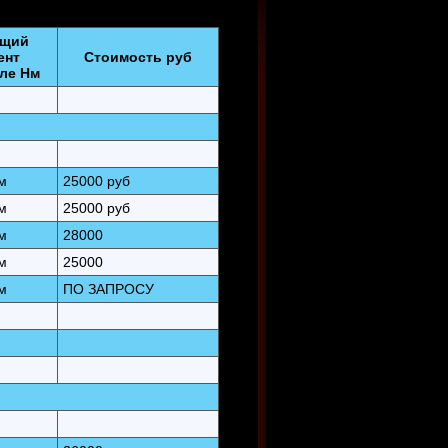
ящий
ент
Стоимость руб
ле Нм
м
25000 руб
м
25000 руб
м
28000
м
25000
м
ПО ЗАПРОСУ