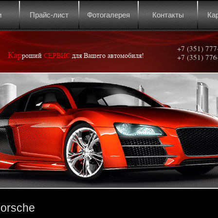
и
Прайс-лист
Фотогалерея
Контакты
Ка
+7 (351) 777
Кар
роший
СЕРВИС
для Вашего автомобиля!
+7 (351) 776
orsche