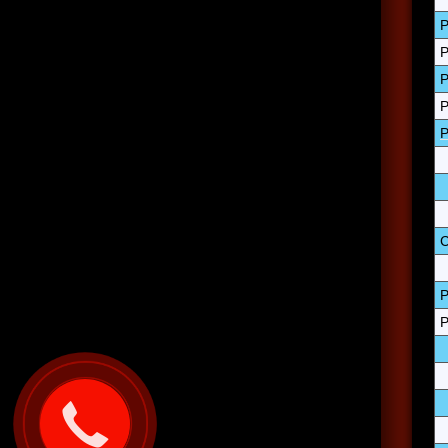
P
P
P
P
P
P
P
Закажите
звонок