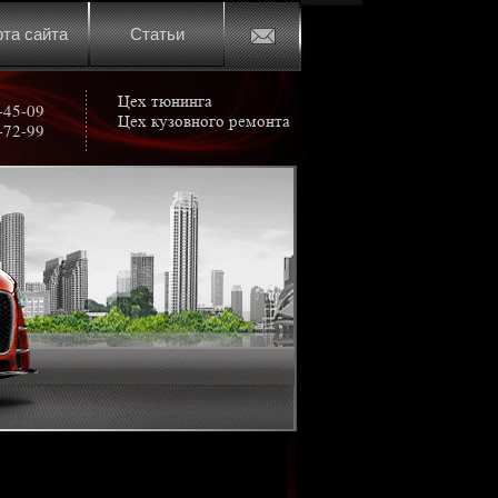
рта сайта
Статьи
Цех тюнинга
-45-09
Цех кузовного ремонта
-72-99