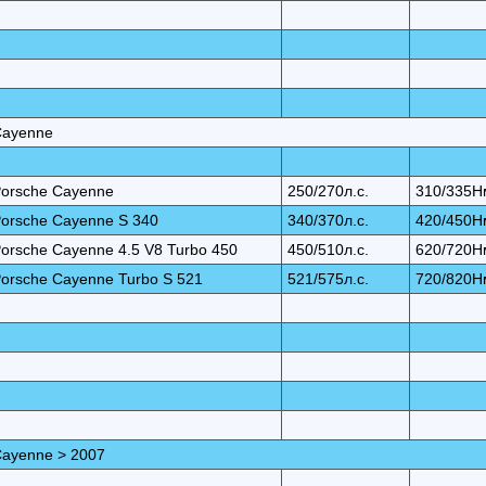
Cayenne
orsche Cayenne
250/270л.с.
310/335Н
orsche Cayenne S 340
340/370л.с.
420/450Н
orsche Cayenne 4.5 V8 Turbo 450
450/510л.с.
620/720Н
orsche Cayenne Turbo S 521
521/575л.с.
720/820Н
ayenne > 2007