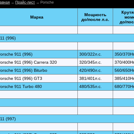
авная
→
Прайс-лист
→
Porsche
Крут
Мощность
Марка
мом
до/после л.с.
до/пос
11 (996)
orsche 911 (996)
300/322л.с.
350/370Н
orsche 911 (996) Carrera 320
320/345л.с.
370/400Н
orsche 911 (996) Biturbo
420/490л.с.
560/650Н
orsche 911 (996) GT3
381/401л.с.
385/410Н
orsche 911 Turbo 480
480/535л.с.
680/770Н
11 (997)