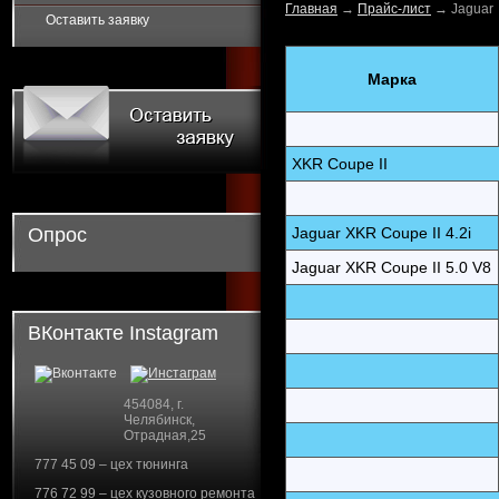
Главная
→
Прайс-лист
→
Jaguar
Оставить заявку
Марка
XKR Coupe II
Опрос
Jaguar XKR Coupe II 4.2i
Jaguar XKR Coupe II 5.0 V8
ВКонтакте Instagram
454084, г.
Челябинск,
Отрадная,25
777 45 09 – цех тюнинга
776 72 99 – цех кузовного ремонта