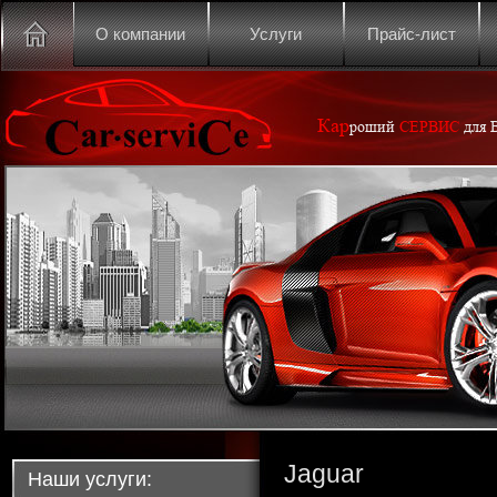
О компании
Услуги
Прайс-лист
Кар
роший
СЕРВИС
для 
Jaguar
Наши услуги: