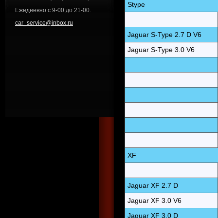
Stype
Ежедневно с 9-00 до 21-00.
car_service@inbox.ru
Jaguar S-Type 2.7 D V6
Jaguar S-Type 3.0 V6
XF
Jaguar XF 2.7 D
Jaguar XF 3.0 V6
Jaguar XF 3.0 D